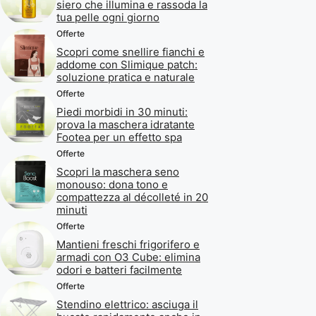
siero che illumina e rassoda la
tua pelle ogni giorno
Offerte
Scopri come snellire fianchi e
addome con Slimique patch:
soluzione pratica e naturale
Offerte
Piedi morbidi in 30 minuti:
prova la maschera idratante
Footea per un effetto spa
Offerte
Scopri la maschera seno
monouso: dona tono e
compattezza al décolleté in 20
minuti
Offerte
Mantieni freschi frigorifero e
armadi con O3 Cube: elimina
odori e batteri facilmente
Offerte
Stendino elettrico: asciuga il