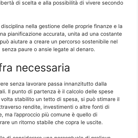
ibertà di scelta e alla possibilità di vivere secondo
 disciplina nella gestione delle proprie finanze e la
 Una pianificazione accurata, unita ad una costante
 può aiutare a creare un percorso sostenibile nel
i senza paure o ansie legate al denaro.
fra necessaria
ere senza lavorare passa innanzitutto dalla
i. Il punto di partenza è il calcolo delle spese
lta stabilito un tetto di spesa, si può stimare il
ttraverso rendite, investimenti o altre fonti di
e, ma l’approccio più comune è quello di
re un ritorno stabile che copra le uscite.
 di considerare una percentuale di prelievo